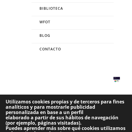
BIBLIOTECA
WFOT
BLOG
CONTACTO
Utilizamos cookies propias y de terceros para fines
analíticos y para mostrarle publicidad
Website propiedad del Consejo General de Colegios de Terapeutas Ocupacionales de
personalizada en base a un perfil
España. –
Visita nuestro aviso legal
Desarrollado por
Código con Sentido
elaborado a partir de sus hábitos de navegación
(por ejemplo, páginas visitadas).
Puedes aprender más sobre qué cookies utilizamos