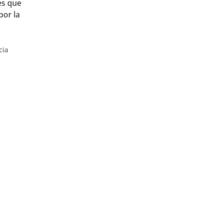
es que
por la
cia