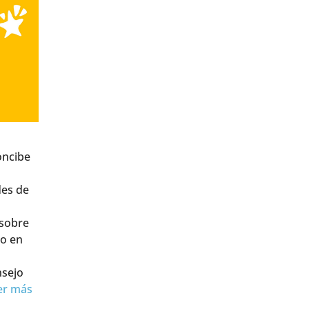
oncibe
des de
 sobre
so en
nsejo
er más