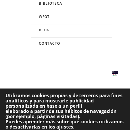
BIBLIOTECA
WFOT
BLOG
CONTACTO
Utilizamos cookies propias y de terceros para fines
analíticos y para mostrarle publicidad
Website propiedad del Consejo General de Colegios de Terapeutas Ocupacionales de
personalizada en base a un perfil
España. –
Visita nuestro aviso legal
Desarrollado por
Código con Sentido
elaborado a partir de sus hábitos de navegación
(por ejemplo, páginas visitadas).
Puedes aprender más sobre qué cookies utilizamos
o desactivarlas en los
ajustes
.