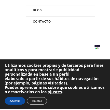
BLOG
CONTACTO
Utilizamos cookies propias y de terceros para fines
analíticos y para mostrarle publicidad
Website propiedad del Consejo General de Colegios de Terapeutas Ocupacionales de
personalizada en base a un perfil
España. –
Visita nuestro aviso legal
Desarrollado por
Código con Sentido
elaborado a partir de sus hábitos de navegación
(por ejemplo, páginas visitadas).
Puedes aprender más sobre qué cookies utilizamos
o desactivarlas en los
ajustes
.
Aceptar
Ajustes