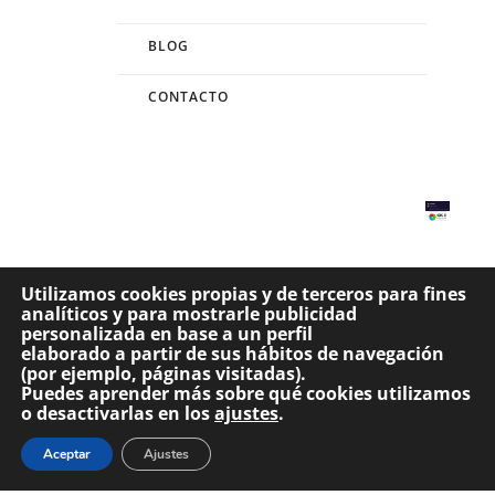
BLOG
CONTACTO
Utilizamos cookies propias y de terceros para fines
analíticos y para mostrarle publicidad
Website propiedad del Consejo General de Colegios de Terapeutas Ocupacionales de
personalizada en base a un perfil
España. –
Visita nuestro aviso legal
Desarrollado por
Código con Sentido
elaborado a partir de sus hábitos de navegación
(por ejemplo, páginas visitadas).
Puedes aprender más sobre qué cookies utilizamos
o desactivarlas en los
ajustes
.
Aceptar
Ajustes